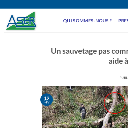
Passer
au
contenu
QUI SOMMES-NOUS ?
PRE
Un sauvetage pas comme 
aide 
PUBL
19
Fév