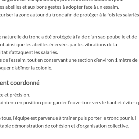
 des abeilles et aux bons gestes à adopter face à un essaim.
curiser la zone autour du tronc afin de protéger à la fois les salarié
e naturelle du tronc a été protégée à l’aide d’un sac-poubelle et de
t ainsi que les abeilles énervées par les vibrations de la
at n’attaquent les salariés.
ès de l’essaim, tout en conservant une section d’environ 1 mètre de
squer d’abîmer la colonie.
ment coordonné
e et précision.
 maintenu en position pour garder l’ouverture vers le haut et éviter 
e tous, l’équipe est parvenue à traîner puis porter le tronc pour lui
éritable démonstration de cohésion et d’organisation collective.