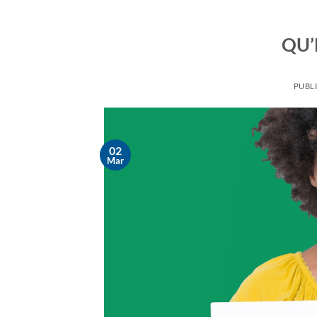
QU’
PUBLI
02
Mar