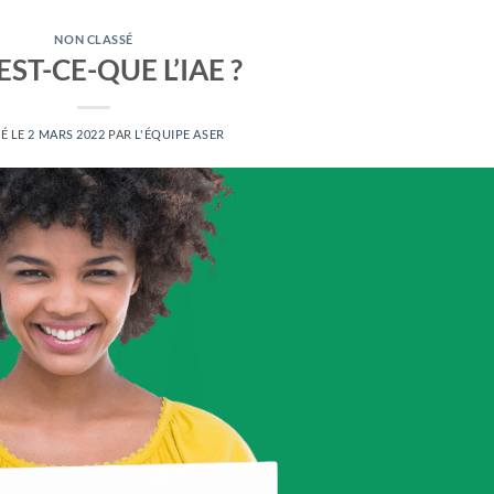
NON CLASSÉ
EST-CE-QUE L’IAE ?
É LE
2 MARS 2022
PAR
L'ÉQUIPE ASER