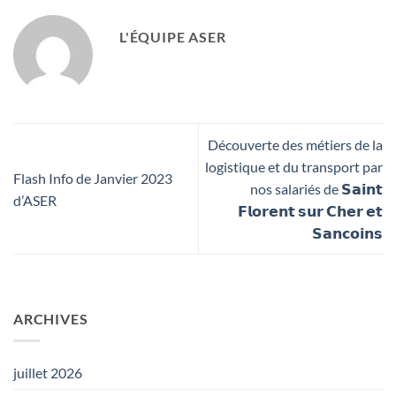
L'ÉQUIPE ASER
Découverte des métiers de la
logistique et du transport par
Flash Info de Janvier 2023
nos salariés de 𝗦𝗮𝗶𝗻𝘁
d’ASER
𝗙𝗹𝗼𝗿𝗲𝗻𝘁 𝘀𝘂𝗿 𝗖𝗵𝗲𝗿 𝗲𝘁
𝗦𝗮𝗻𝗰𝗼𝗶𝗻𝘀
ARCHIVES
juillet 2026