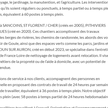
yage, le jardinage, la manutention, et l’agriculture. Les interventio
 qu’ils soient réguliers ou ponctuels, à temps partiel ou à temps ple
, équivalent à 60 postes à temps plein.
ués à SANCOINS, ST FLORENT / CHER (créés en 2005), PITHIVIERS
UES (créé en 2020). Ces chantiers accomplissent des travaux
les berges de rivières, les chemins de randonnée, les abords des vo
sir de Goule, ainsi que des espaces verts comme les parcs, jardins e
de DUN SUR AURON, créé en début 2023, se spécialise dans l’entret
de France Loire de nettoyage de logements avant relocation. Il vis
 métiers de la propreté ou de l’aide à domicile, avec un potentiel de
tendue.
tions de service à nos clients, accompagnent des personnes en
nnelle en proposant des contrats de travail de 24 heures par semai
de travailler, équivalent à 36 postes à temps plein. Notre objectif
 plein (avec 58 postes à temps partiel de 24 heures hebdomadaire
seillères travaillent à l’accueil, l’orientation et l’accompagnement