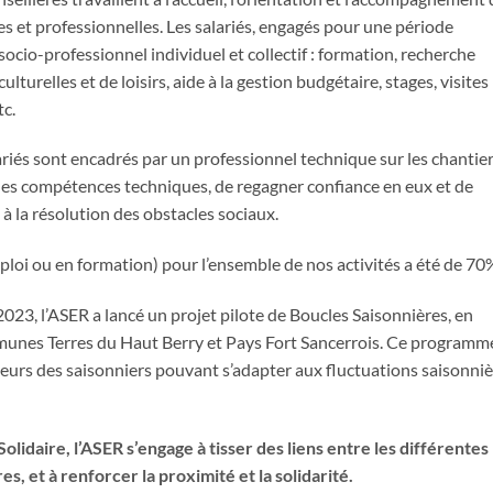
es et professionnelles. Les salariés, engagés pour une période
ocio-professionnel individuel et collectif : formation, recherche
ulturelles et de loisirs, aide à la gestion budgétaire, stages, visites
tc.
alariés sont encadrés par un professionnel technique sur les chantie
des compétences techniques, de regagner confiance en eux et de
à la résolution des obstacles sociaux.
loi ou en formation) pour l’ensemble de nos activités a été de 70
023, l’ASER a lancé un projet pilote de Boucles Saisonnières, en
nes Terres du Haut Berry et Pays Fort Sancerrois. Ce programm
lteurs des saisonniers pouvant s’adapter aux fluctuations saisonni
olidaire, l’ASER s’engage à tisser des liens entre les différentes
s, et à renforcer la proximité et la solidarité.