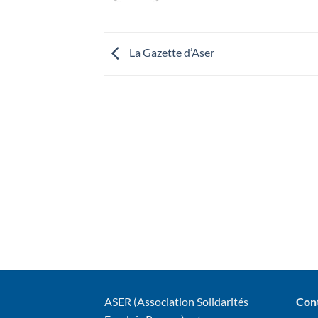
La Gazette d’Aser
ASER (Association Solidarités
Con