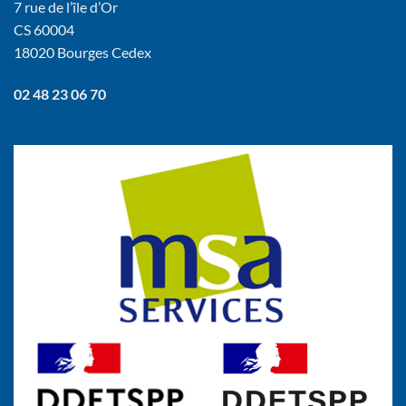
7 rue de l’île d’Or
CS 60004
18020 Bourges Cedex
02 48 23 06 70