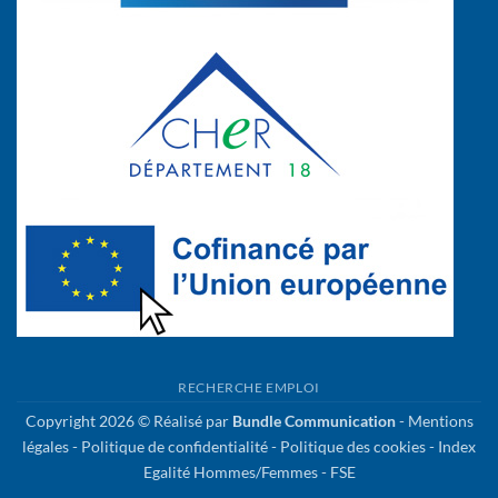
RECHERCHE EMPLOI
Copyright 2026 © Réalisé par
Bundle Communication
-
Mentions
légales
-
Politique de confidentialité
-
Politique des cookies
-
Index
Egalité Hommes/Femmes
-
FSE