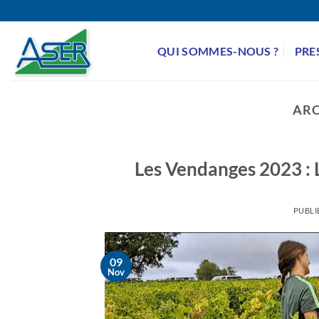
Passer
au
contenu
QUI SOMMES-NOUS ?
PRE
ARC
Les Vendanges 2023 : 
PUBLI
09
Nov