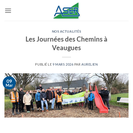
Passer
au
contenu
NOS ACTUALITÉS
Les Journées des Chemins à
Veaugues
PUBLIÉ LE
9 MARS 2026
PAR
AURELIEN
09
Mar