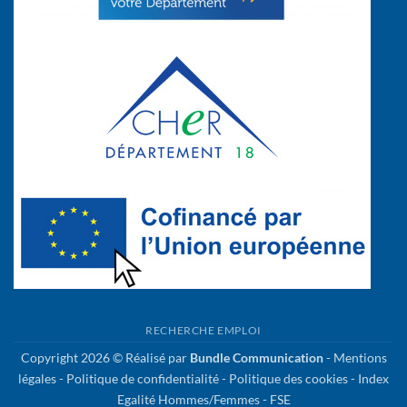
RECHERCHE EMPLOI
Copyright 2026 © Réalisé par
Bundle Communication
-
Mentions
légales
-
Politique de confidentialité
-
Politique des cookies
-
Index
Egalité Hommes/Femmes
-
FSE