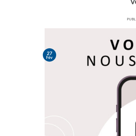
V
PUBL
27
Fév