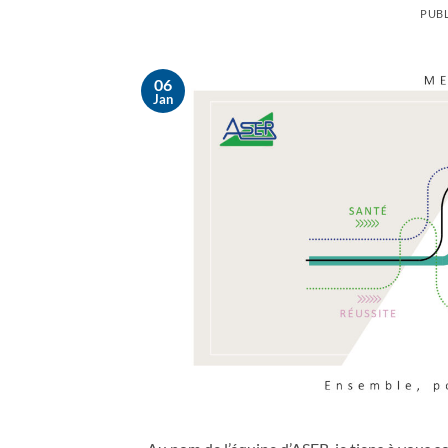
PUBL
06
Jan