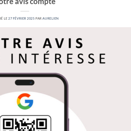
otre avis compte
IÉ LE
27 FÉVRIER 2025
PAR
AURELIEN